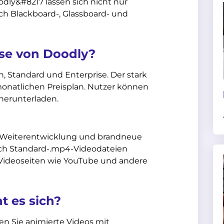
ly&#8217 lassen sich nicht nur
h Blackboard-, Glassboard- und
ise von Doodly?
n, Standard und Enterprise. Der stark
monatlichen Preisplan. Nutzer können
herunterladen.
he Weiterentwicklung und brandneue
ach Standard-.mp4-Videodateien
e Videoseiten wie YouTube und andere
t es sich?
nen Sie animierte Videos mit