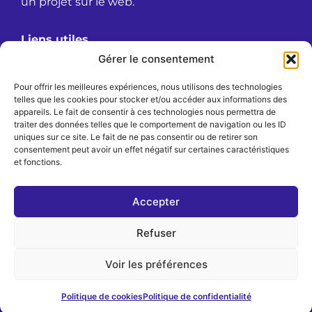
un projet sur le web.
Liens utiles
À propos
Gérer le consentement
Confidentialité
Pour offrir les meilleures expériences, nous utilisons des technologies
Mentions légales
telles que les cookies pour stocker et/ou accéder aux informations des
Politique de cookies (UE)
appareils. Le fait de consentir à ces technologies nous permettra de
traiter des données telles que le comportement de navigation ou les ID
Politique de confidentialité
uniques sur ce site. Le fait de ne pas consentir ou de retirer son
consentement peut avoir un effet négatif sur certaines caractéristiques
Langues
et fonctions.
Français
English
Accepter
Deutsch
Nederlands
Refuser
Español
Português
Voir les préférences
Italiano
Politique de cookies
Politique de confidentialité