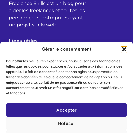
Freelance Skills est un blog pour
aider les freelances et toutes les
personnes et entreprises ayant
un projet sur le web.
Liens utiles
À propos
Gérer le consentement
Confidentialité
Pour offrir les meilleures expériences, nous utilisons des technologies
Mentions légales
telles que les cookies pour stocker et/ou accéder aux informations des
Politique de cookies (UE)
appareils. Le fait de consentir à ces technologies nous permettra de
traiter des données telles que le comportement de navigation ou les ID
Politique de confidentialité
uniques sur ce site. Le fait de ne pas consentir ou de retirer son
consentement peut avoir un effet négatif sur certaines caractéristiques
Langues
et fonctions.
Français
English
Accepter
Deutsch
Nederlands
Refuser
Español
Português