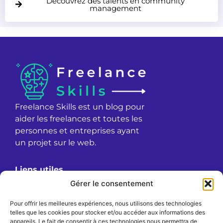
Découvrez des talents en community
management
Freelance Skills est un blog pour
aider les freelances et toutes les
personnes et entreprises ayant
un projet sur le web.
Liens utiles
À propos
Gérer le consentement
Confidentialité
Pour offrir les meilleures expériences, nous utilisons des technologies
Mentions légales
telles que les cookies pour stocker et/ou accéder aux informations des
Politique de cookies (UE)
appareils. Le fait de consentir à ces technologies nous permettra de