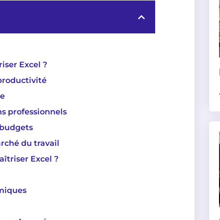
iser Excel ?
 productivité
ée
ns professionnels
s budgets
ché du travail
îtriser Excel ?
amiques