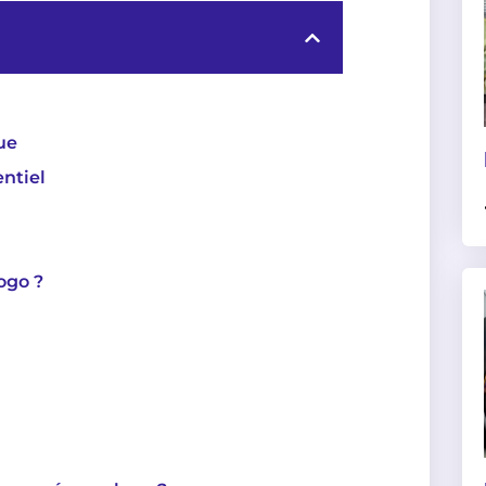
ue
entiel
logo ?