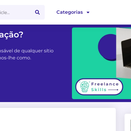
Categorias
zação?
sável de qualquer sítio
mos-lhe como.